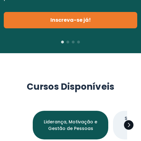
Inscreva-se já!
Cursos Disponíveis
Segura
Liderança, Motivação e
Trabal
Gestão de Pessoas