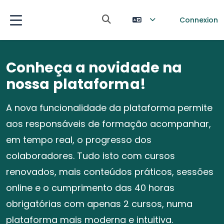
Passer au contenu principal
Activer/désactiver la saisie de 
Connexion
Panneau latéral
Conheça a novidade na
Cursos à medida da sua
Quiz de gestão
Formação certificada para
nossa plataforma!
empresa
a sua empresa
Aceite o nosso desafio e teste os seus
conhecimentos de gestão. Responda às
A nova funcionalidade da plataforma permite
Criamos cursos a partir dos conteúdos
Assegure o cumprimento de 40h de formação
seguintes questões de diversas áreas de
aos responsáveis de formação acompanhar,
fornecidos pela sua empresa. Fale connosco e
anuais enquanto desenvolve as competências
gestão e obtenha um feedback imediato às
em tempo real, o progresso dos
apresente-nos o seu projeto de formação.
dos seus colaboradores com planos
suas respostas.
colaboradores. Tudo isto com cursos
personalizados para cada um.
renovados, mais conteúdos práticos, sessões
Cursos à medida
online e o cumprimento das 40 horas
Responder agora
Inscreva-se já!
obrigatórias com apenas 2 cursos, numa
plataforma mais moderna e intuitiva.