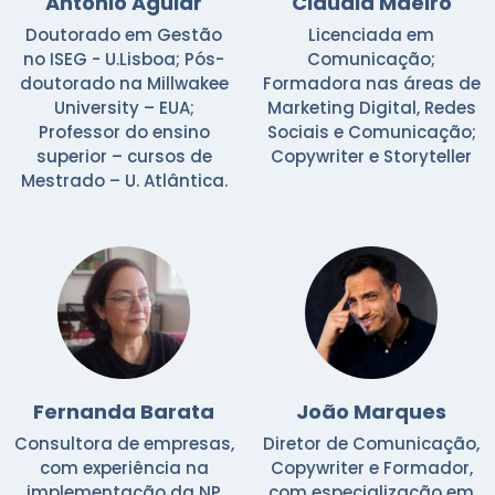
António Aguiar
Cláudia Maeiro
Doutorado em Gestão
Licenciada em
no ISEG - U.Lisboa; Pós-
Comunicação;
doutorado na Millwakee
Formadora nas áreas de
University – EUA;
Marketing Digital, Redes
Professor do ensino
Sociais e Comunicação;
superior – cursos de
Copywriter e Storyteller
Mestrado – U. Atlântica.
Fernanda Barata
João Marques
Consultora de empresas,
Diretor de Comunicação,
com experiência na
Copywriter e Formador,
implementação da NP
com especialização em