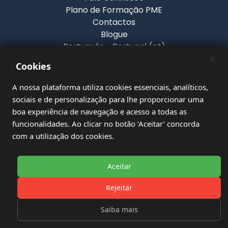
Plano de Formação PME
Contactos
Blogue
Português - Portugal ‎(pt)‎
English ‎(en)‎
x
Cookies
Español - Internacional ‎(es)‎
Français ‎(fr)‎
A nossa plataforma utiliza cookies essenciais, analíticos,
Português - Portugal
sociais e de personalização para lhe proporcionar uma
‎(_temp_789fc30b534b4c87e870ce0c99a35f5d)‎
boa experiência de navegação e acesso a todas as
Português - Portugal ‎(pt)‎
funcionalidades. Ao clicar no botão ‘Aceitar’ concorda
com a utilização dos cookies.
Resumo da retenção de dados
Obter a Aplicação móvel
Mudar para o tema standard
Aceitar
Rejeitar
Saiba mais